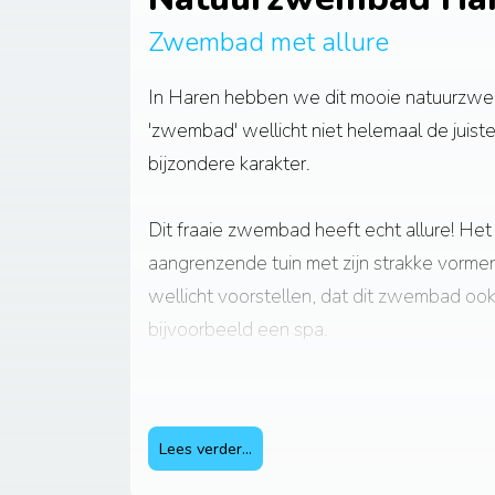
Zwembad met allure
In Haren hebben we dit mooie natuurz
'zwembad' wellicht niet helemaal de juist
bijzondere karakter.
Dit fraaie zwembad heeft echt allure! Het
aangrenzende tuin met zijn strakke vormen 
wellicht voorstellen, dat dit zwembad oo
bijvoorbeeld een spa.
Dit mooie zwembad geeft verkoeling als he
goed toeven op het aangrenzende terras
Lees verder...
heerlijk kunt genieten en tot rust kunt kom