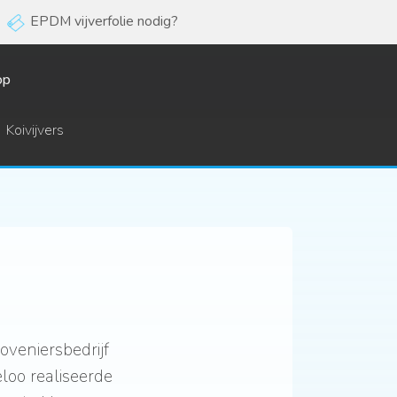
EPDM vijverfolie nodig?
op
Vossebeld
Vijvers B.V.
Koivijvers
Hoogeveen
veniersbedrijf
loo realiseerde