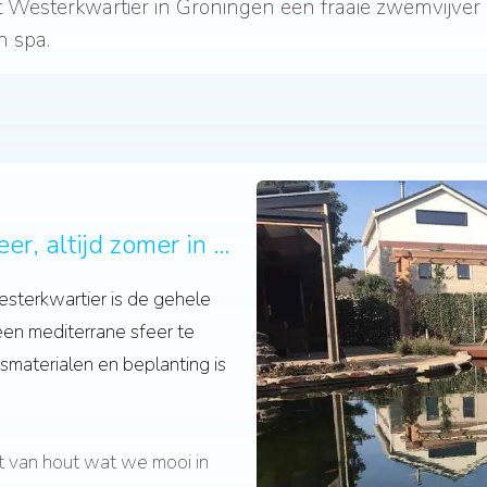
et Westerkwartier in Groningen een fraaie zwemvijver
 spa.
Vijver met een mediterrane sfeer, altijd zomer in je tuin!
sterkwartier is de gehele
en mediterrane sfeer te
smaterialen en beplanting is
t van hout wat we mooi in