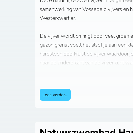
Deze natuurlijke zwemvijver in de gemeen
samenwerking van Vossebeld vijvers en h
Westerkwartier.
De vijver wordt omringt door veel groen e
gazon grenst voelt het alsof je aan een kl
hardsteen doorkruist de vijver waardoor j
naar de andere kant van de vijver kunt w
Deze vijver is voorzien van bodem en oppe
bestaat de zuivering uit een natuurlijk plant
Lees verder...
Natuurzwembad Ha