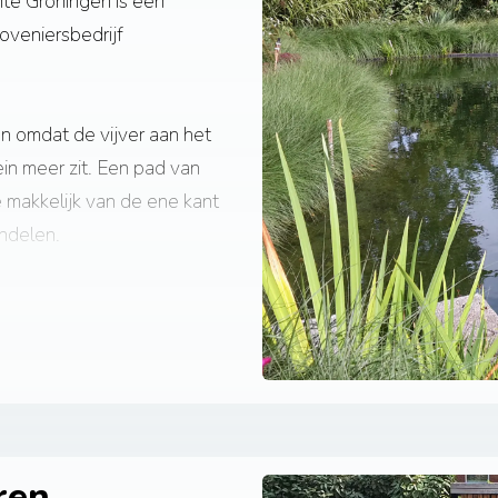
te Groningen is een
oveniersbedrijf
n omdat de vijver aan het
ein meer zit. Een pad van
e makkelijk van de ene kant
andelen.
rvlakte afzuiging, verder
enfilter.
ren