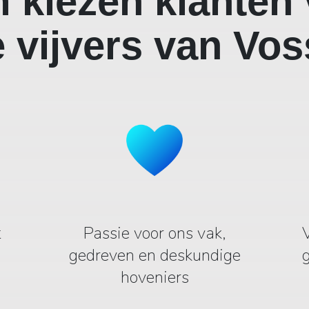
 kiezen klanten 
 vijvers van Vo
t
Passie voor ons vak,
gedreven en deskundige
hoveniers