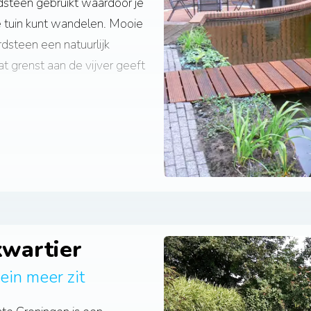
dsteen gebruikt waardoor je
e tuin kunt wandelen. Mooie
dsteen een natuurlijk
at grenst aan de vijver geeft
oven het water hebben
 geeft de vijver naast alle
, een rustig en sereen
wartier
ein meer zit