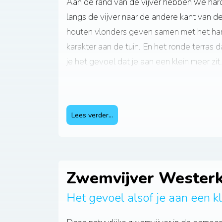
Aan de rand van de vijver hebben we har
langs de vijver naar de andere kant van d
houten vlonders geven samen met het har
karakter aan de tuin. En het ronde terras d
je het gevoel dat je aan een klein meer zit.
In een grote, ronde stenen kom die we b
geplaatst bubbelt een kalm fonteintje. Het
Lees verder...
andere materialen die we hebben gebruikt
karakter.
Zwemvijver Westerk
Het gevoel alsof je aan een kl