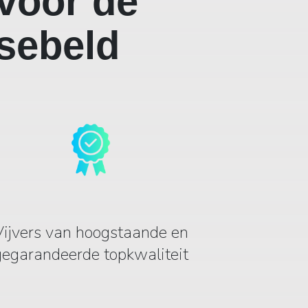
voor de
ssebeld
Vijvers van hoogstaande en
gegarandeerde topkwaliteit