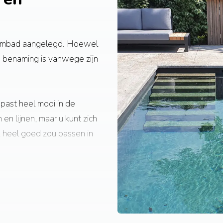
wembad aangelegd. Hoewel
e benaming is vanwege zijn
 past heel mooi in de
en lijnen, maar u kunt zich
k heel goed zou passen in
t buiten warm is. En het is
 waar je op zomerse dagen
en.