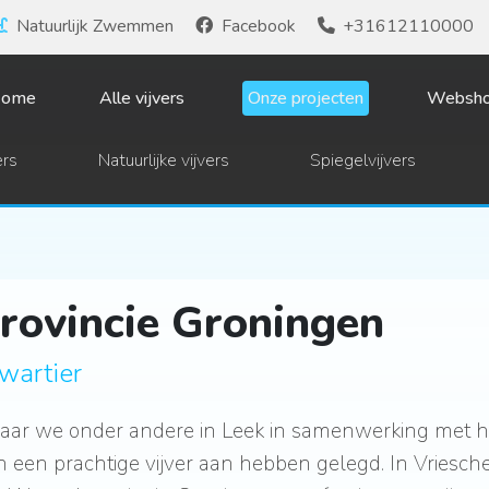
Natuurlijk Zwemmen
Facebook
+31612110000
ome
Alle vijvers
Onze projecten
Websh
rs
Natuurlijke vijvers
Spiegelvijvers
provincie Groningen
wartier
waar we onder andere in Leek in samenwerking met ho
 een prachtige vijver aan hebben gelegd. In Vriesche