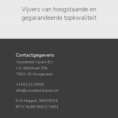
Vijvers van hoogstaande en
gegarandeerde topkwaliteit
Contactgegevens
Vossebeld Vijvers B.V.
A.G. Bellstraat 35b
7903 AD Hoogeveen
+31612110000
info@vossebeldvijvers.nl
KVK Meppel: 96939354
BTW NL867842271B01