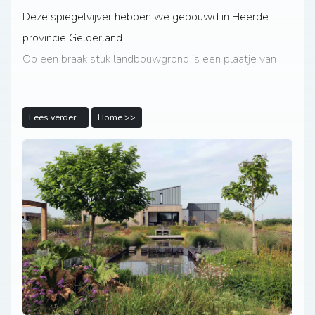
Deze spiegelvijver hebben we gebouwd in Heerde
provincie Gelderland.
Op een braak stuk landbouwgrond is een plaatje van
een tuin aangelegd met weelderige bloemenpracht.
De vijver ligt centraal in de tuin en maakt zo een mooie
Lees verder...
Home >>
zichtlijn door de tuin.